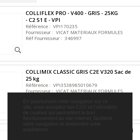
COLLIFLEX PRO - V400 - GRIS - 25KG
- C2 S1 E - VPI
Référence :
VPI170235
Fournisseur :
VICAT MATERIAUX FORMULES
Réf Fournisseur :
346997
COLLIMIX CLASSIC GRIS C2E V320 Sac de
25 kg
Référence :
VPI3538985010679
Fournisseur :
VICAT MATERIAUX FORMULES
Réf Fournisseur :
3538985010679
En poursuivant votre navigation sur ce
site, vous acceptez nos CGV et l'utilisation
de cookies qui permettent le bon
fonctionnement du site internet, facilitent
votre navigation et améliorent votre
expérience.
COLLIMIX PRO C2E V300 GRIS - 25KG - VPI
Référence :
VPI170431