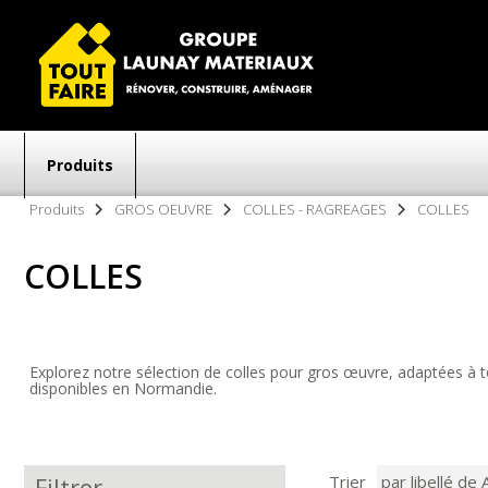
GROUPE LAUNAY MATER
Gagnez en savoir-faire
Produits
Aller
Produits
GROS OEUVRE
COLLES - RAGREAGES
COLLES
au
contenu
principal
COLLES
Explorez notre sélection de colles pour gros œuvre, adaptées à to
disponibles en Normandie.
Filtrer
Trier