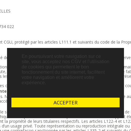
BELLES
 734 022
GU, protégé par les articles L111.1 et suivants du code de la Propriété
En poursuivant votre navigation sur ce
e toutes les informations diffusées sur ce site dont elle se réserve 
site, vous acceptez nos CGV et l'utilisation
ions contenus sur ce site ont fait l’objet de nombreuses lectures mai
de cookies qui permettent le bon
e, il appartient à l’utilisateur de nous consulter ou de consulter le fa
fonctionnement du site internet, facilitent
es documents présentés sur ce site sont protégés. Texte sous réserv
votre navigation et améliorent votre
expérience.
lles omissions ou erreurs, et de nous proposer des corrections par co
nternet :
Sites. Nous ne prenons aucun engagement concernant tout autre site au
ccès à ces sites.
ACCEPTER
ale sur le droit d’auteur et la propriété intellectuelle. Tous les droit
ques. La reproduction de tout ou partie de ce site sur un support élec
 la propriété de leurs titulaires respectifs. Les articles L122-4 et L12
rs d’un usage privé. Toute représentation ou reproduction intégrale ou 
tue une contrefaçon sanctionnée par les articles L335-2 et suivants du C