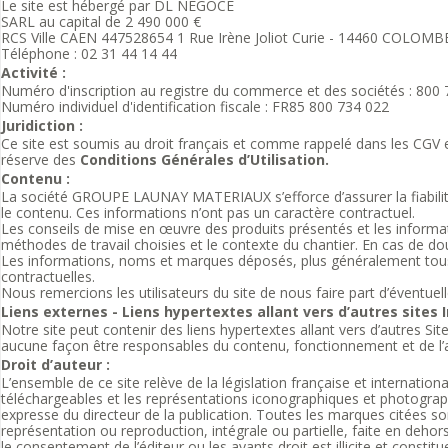
Le site est hébergé par DL NEGOCE
SARL au capital de 2 490 000 €
RCS Ville CAEN 447528654 1 Rue Irène Joliot Curie - 14460 COLOM
Téléphone : 02 31 44 14 44
Activité :
Numéro d'inscription au registre du commerce et des sociétés : 800
Numéro individuel d'identification fiscale : FR85 800 734 022
Juridiction :
Ce site est soumis au droit français et comme rappelé dans les CGV et C
réserve des
Conditions Générales d’Utilisation.
Contenu :
La société GROUPE LAUNAY MATERIAUX s’efforce d’assurer la fiabilité d
le contenu. Ces informations n’ont pas un caractère contractuel.
Les conseils de mise en œuvre des produits présentés et les informat
méthodes de travail choisies et le contexte du chantier. En cas de dout
Les informations, noms et marques déposés, plus généralement tous l
contractuelles.
Nous remercions les utilisateurs du site de nous faire part d’éventue
Liens externes - Liens hypertextes allant vers d’autres sites I
Notre site peut contenir des liens hypertextes allant vers d’autres 
aucune façon être responsables du contenu, fonctionnement et de l’a
Droit d’auteur :
L’ensemble de ce site relève de la législation française et internation
téléchargeables et les représentations iconographiques et photographi
expresse du directeur de la publication. Toutes les marques citées sont
représentation ou reproduction, intégrale ou partielle, faite en deho
le consentement de l’éditeur ou les ayants droit est illicite et consti