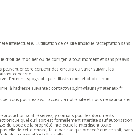
 intellectuelle. L’utilisation de ce site implique l’acceptation sans
le droit de modifier ou de corriger, à tout moment et sans préavis,
s peuvent encore contenir des erreurs ou varier suivant les
bricant concerné.
e d’erreurs typographiques. Illustrations et photos non
urriel à l'adresse suivante : contactweb.glm@launaymateriaux.fr
quel vous pourriez avoir accès via notre site et nous ne saurions en
s de reproduction sont réservés, y compris pour les documents
tronique quel qu’il soit est formellement interdite sauf autorisation
2-5 du Code de la propriété intellectuelle interdisent toute
partielle de cette œuvre, faite par quelque procédé que ce soit, sans
ode de la propriété intellectuelle.