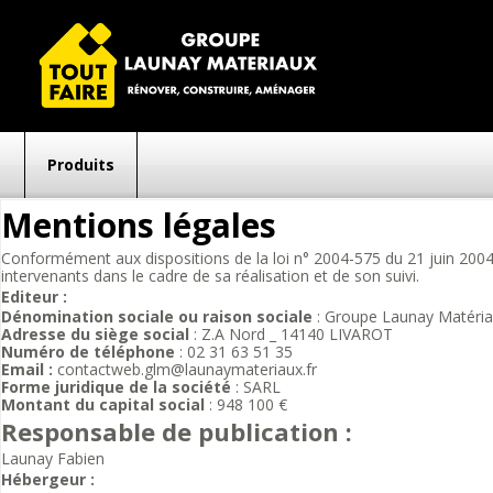
GROUPE LAUNAY MATER
Gagnez en savoir-faire
Produits
Aller
Mentions légales
au
contenu
principal
Conformément aux dispositions de la loi n° 2004-575 du 21 juin 2004 p
intervenants dans le cadre de sa réalisation et de son suivi.
Editeur :
Dénomination sociale ou raison sociale
: Groupe Launay Matéri
Adresse du siège social
: Z.A Nord _ 14140 LIVAROT
Numéro de téléphone
: 02 31 63 51 35
Email :
contactweb.glm@launaymateriaux.fr
Forme juridique de la société
: SARL
Montant du capital social
: 948 100 €
Responsable de publication :
Launay Fabien
Hébergeur :