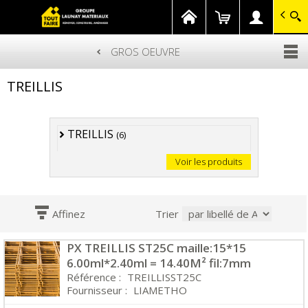
GROUPE LAUNAY MATERIAUX
Gagnez en savoir-faire
GROS OEUVRE
Aller
TREILLIS
au
contenu
principal
TREILLIS
(6)
Voir les produits
Affinez
Trier
PX TREILLIS ST25C maille:15*15
6.00ml*2.40ml = 14.40M² fil:7mm
Référence :
TREILLISST25C
Fournisseur :
LIAMETHO