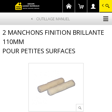
GROUPE LAUNAY MATERIAUX
Gagnez en savoir-faire
OUTILLAGE MANUEL
Aller
2 MANCHONS FINITION BRILLANTE
au
contenu
principal
110MM
POUR PETITES SURFACES