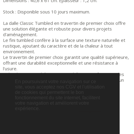
Dimensions : 40,6 x 61 cm. Épaisseur : 1,2 cm.
Stock : Disponible sous 10 jours maximum.
La dalle Classic Tumbled en travertin de premier choix offre
une solution élégante et robuste pour divers projets
d'aménagement.
Le fini tumbled confère à la surface une texture naturelle et
rustique, ajoutant du caractère et de la chaleur à tout
environnement.
Le travertin de premier choix garantit une qualité supérieure,
offrant une durabilité exceptionnelle et une résistance à
l'usure.
Polyvalente et esthétique, cette dalle est parfaite pour les
sols, les terrasses, les allées, ou toute autre surface où un
En poursuivant votre navigation sur ce
revêtement élégant et durable est recherché.
site, vous acceptez nos CGV et l'utilisation
de cookies qui permettent le bon
fonctionnement du site internet, facilitent
Fournisseur :
TOUT FAIRE PLATEFORME
votre navigation et améliorent votre
0
M²
expérience.
Dernière mise à jour le 03/08/2026
Voir le stock disponible pour toutes
les agences