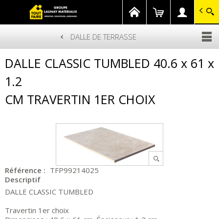
GROUPE LAUNAY MATERIAUX
Gagnez en savoir-faire
DALLE DE TERRASSE
Aller
DALLE CLASSIC TUMBLED 40.6 x 61 x
au
contenu
principal
1.2
CM TRAVERTIN 1ER CHOIX
Référence :
TFP99214025
Descriptif
DALLE CLASSIC TUMBLED
Travertin 1er choix