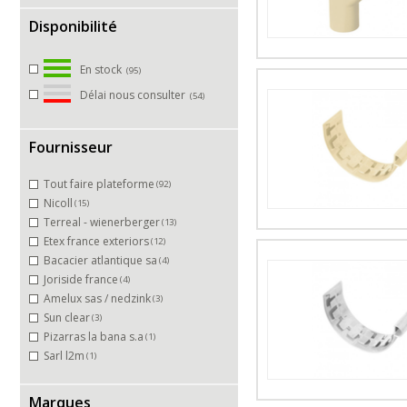
Disponibilité
En stock
(95)
Délai nous consulter
(54)
Fournisseur
Tout faire plateforme
(92)
Nicoll
(15)
Terreal - wienerberger
(13)
Etex france exteriors
(12)
Bacacier atlantique sa
(4)
Joriside france
(4)
Amelux sas / nedzink
(3)
Sun clear
(3)
Pizarras la bana s.a
(1)
Sarl l2m
(1)
Marques