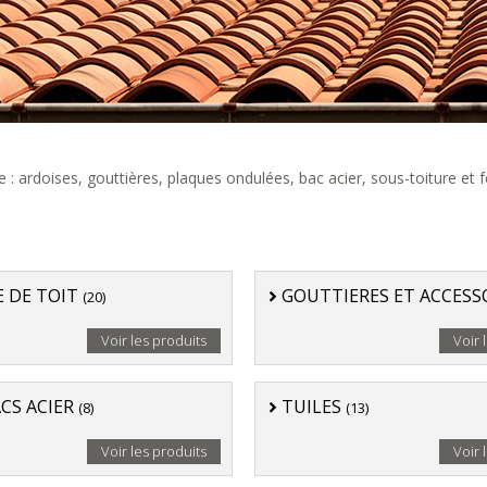
ardoises, gouttières, plaques ondulées, bac acier, sous-toiture et fe
E DE TOIT
GOUTTIERES ET ACCESS
(20)
Voir les produits
Voir 
CS ACIER
TUILES
(8)
(13)
Voir les produits
Voir 