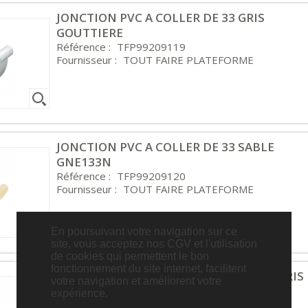
JONCTION PVC A COLLER DE 33 GRIS
GOUTTIERE
Référence :
TFP99209119
Fournisseur :
TOUT FAIRE PLATEFORME
JONCTION PVC A COLLER DE 33 SABLE
GNE133N
Référence :
TFP99209120
Fournisseur :
TOUT FAIRE PLATEFORME
En poursuivant votre navigation sur ce
site, vous acceptez nos CGV et l'utilisation
de cookies qui permettent le bon
fonctionnement du site internet, facilitent
JONCTION PVC A COLLER OU JOINT 25 GRIS
votre navigation et améliorent votre
GOUTTIERE
expérience.
Référence :
TFP99209114