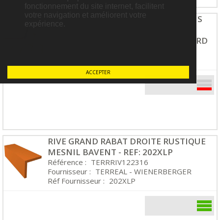
fonctionnement du site internet, facilitent
votre navigation et améliorent votre
RACCORD VELUX EDW SK06 0000 GRIS
expérience.
114X118
POUR TUILE <120MM POSE STANDARD
Référence :
TFP99010702
Fournisseur :
TOUT FAIRE PLATEFORME
ACCEPTER
RIVE GRAND RABAT DROITE RUSTIQUE
MESNIL BAVENT - REF: 202XLP
Référence :
TERRRIV122316
Fournisseur :
TERREAL - WIENERBERGER
Réf Fournisseur :
202XLP