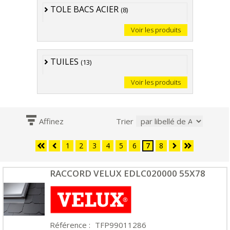
TOLE BACS ACIER
(8)
Voir les produits
TUILES
(13)
Voir les produits
Affinez
Trier
1
2
3
4
5
6
7
8
RACCORD VELUX EDLC020000 55X78
Référence :
TFP99011286