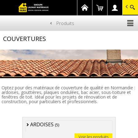
GROUPE LAUNAY MATERIAUX
Gagnez en savoir-faire
Produits
Aller
COUVERTURES
au
contenu
principal
Optez pour des matériaux de couverture de qualité en Normandie :
ardoises, gouttières, plaques ondulées, bac acier, sous-toiture et
fenêtres de toit. Idéal pour les projets de rénovation et de
construction, pour particuliers et professionnels.
ARDOISES
(5)
Voir les produits